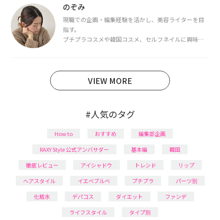
断・骨格診断によるイメージコンサルティングも行っ
のぞみ
ています。
現職での企画・編集経験を活かし、美容ライターを目
指す。
プチプラコスメや韓国コスメ、セルフネイルに興味が
あり、美容系SNSや動画で最新情報をチェック。家事や
育児の合間に取り入れられる時短美容テクも実践中。
日本化粧品検定1級保有。
VIEW MORE
#人気のタグ
How to
おすすめ
編集部企画
RAXY Style 公式アンバサダー
基本編
韓国
徹底レビュー
アイシャドウ
トレンド
リップ
ヘアスタイル
イエベブルベ
プチプラ
パーツ別
化粧水
デパコス
ダイエット
ファンデ
ライフスタイル
タイプ別