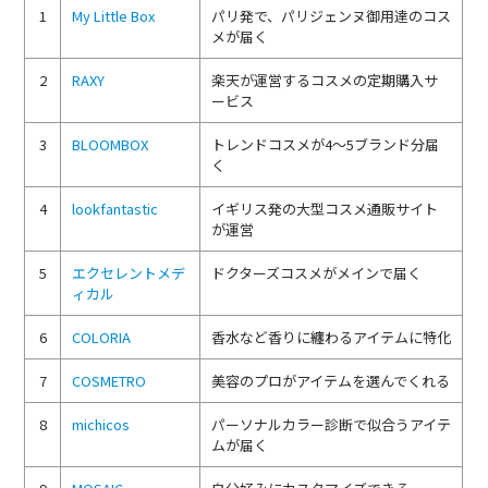
1
My Little Box
パリ発で、パリジェンヌ御用達のコス
メが届く
2
RAXY
楽天が運営するコスメの定期購入サ
ービス
3
BLOOMBOX
トレンドコスメが4～5ブランド分届
く
4
lookfantastic
イギリス発の大型コスメ通販サイト
が運営
5
エクセレントメデ
ドクターズコスメがメインで届く
ィカル
6
COLORIA
香水など香りに纏わるアイテムに特化
7
COSMETRO
美容のプロがアイテムを選んでくれる
8
michicos
パーソナルカラー診断で似合うアイテ
ムが届く