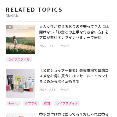
RELATED TOPICS
関連記事
大人女性が抱えるお金の不安って？人には
PR
聞けない「お金との上手な付き合い方」を
プロが無料オンラインセミナーで伝授
2022.12.13
｜
その他
ライフスタイル
【公式ショップ一覧表】楽天市場で韓国コ
スメをお得に買うには？セール・イベント
まとめからポイ活術まで
2025.12.11
｜
その他
How to
おすすめ
韓国
ライフスタイル
香水の付け方はあってる？おしゃれに香ら