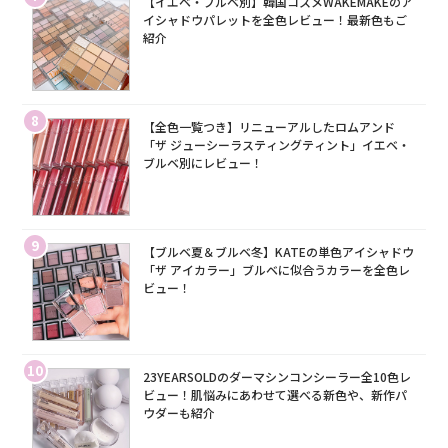
【イエベ・ブルベ別】韓国コスメWAKEMAKEのア
イシャドウパレットを全色レビュー！最新色もご
紹介
8
【全色一覧つき】リニューアルしたロムアンド
「ザ ジューシーラスティングティント」イエベ・
ブルベ別にレビュー！
9
【ブルベ夏＆ブルベ冬】KATEの単色アイシャドウ
「ザ アイカラー」ブルベに似合うカラーを全色レ
ビュー！
10
23YEARSOLDのダーマシンコンシーラー全10色レ
ビュー！肌悩みにあわせて選べる新色や、新作パ
ウダーも紹介