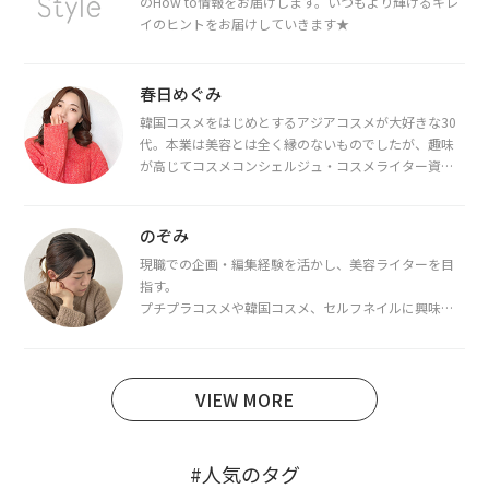
のHow to情報をお届けします。いつもより輝けるキレ
イのヒントをお届けしていきます★
春日めぐみ
韓国コスメをはじめとするアジアコスメが大好きな30
代。本業は美容とは全く縁のないものでしたが、趣味
が高じてコスメコンシェルジュ・コスメライター資格
を取得し、現在は韓国コスメライターとして活動中。
都内で16タイプパーソナルカラー診断・顔タイプ診
断・骨格診断によるイメージコンサルティングも行っ
のぞみ
ています。
現職での企画・編集経験を活かし、美容ライターを目
指す。
プチプラコスメや韓国コスメ、セルフネイルに興味が
あり、美容系SNSや動画で最新情報をチェック。家事や
育児の合間に取り入れられる時短美容テクも実践中。
日本化粧品検定1級保有。
VIEW MORE
#人気のタグ