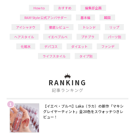
How to
おすすめ
編集部企画
RAXY Style 公式アンバサダー
基本編
韓国
アイシャドウ
徹底レビュー
トレンド
リップ
ヘアスタイル
イエベブルベ
プチプラ
パーツ別
化粧水
デパコス
ダイエット
ファンデ
ライフスタイル
タイプ別
RANKING
記事ランキング
1
【イエベ・ブルベ】Laka（ラカ）の新作「マキシ
グレイヤーティント」全20色をスウォッチつきレ
ビュー！