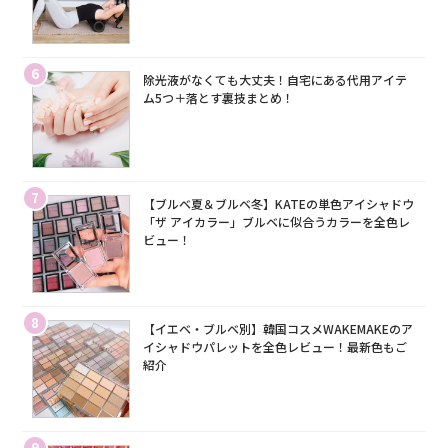
6
除光液がなくても大丈夫！自宅にある代用アイテ
ム5つ＋落とす裏技まとめ！
7
【ブルベ夏＆ブルベ冬】KATEの単色アイシャドウ
「ザ アイカラー」ブルベに似合うカラーを全色レ
ビュー！
8
【イエベ・ブルベ別】韓国コスメWAKEMAKEのア
イシャドウパレットを全色レビュー！最新色もご
紹介
9