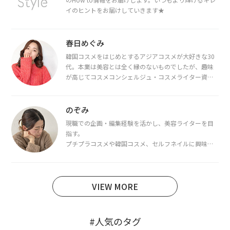
イのヒントをお届けしていきます★
春日めぐみ
韓国コスメをはじめとするアジアコスメが大好きな30
代。本業は美容とは全く縁のないものでしたが、趣味
が高じてコスメコンシェルジュ・コスメライター資格
を取得し、現在は韓国コスメライターとして活動中。
都内で16タイプパーソナルカラー診断・顔タイプ診
断・骨格診断によるイメージコンサルティングも行っ
のぞみ
ています。
現職での企画・編集経験を活かし、美容ライターを目
指す。
プチプラコスメや韓国コスメ、セルフネイルに興味が
あり、美容系SNSや動画で最新情報をチェック。家事や
育児の合間に取り入れられる時短美容テクも実践中。
日本化粧品検定1級保有。
VIEW MORE
#人気のタグ