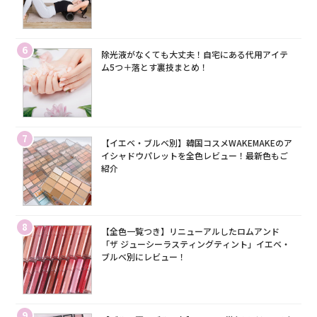
6
除光液がなくても大丈夫！自宅にある代用アイテ
ム5つ＋落とす裏技まとめ！
7
【イエベ・ブルベ別】韓国コスメWAKEMAKEのア
イシャドウパレットを全色レビュー！最新色もご
紹介
8
【全色一覧つき】リニューアルしたロムアンド
「ザ ジューシーラスティングティント」イエベ・
ブルベ別にレビュー！
9