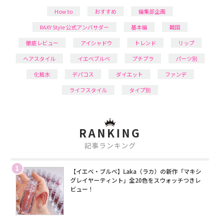
How to
おすすめ
編集部企画
RAXY Style 公式アンバサダー
基本編
韓国
徹底レビュー
アイシャドウ
トレンド
リップ
ヘアスタイル
イエベブルベ
プチプラ
パーツ別
化粧水
デパコス
ダイエット
ファンデ
ライフスタイル
タイプ別
RANKING
記事ランキング
1
【イエベ・ブルベ】Laka（ラカ）の新作「マキシ
グレイヤーティント」全20色をスウォッチつきレ
ビュー！