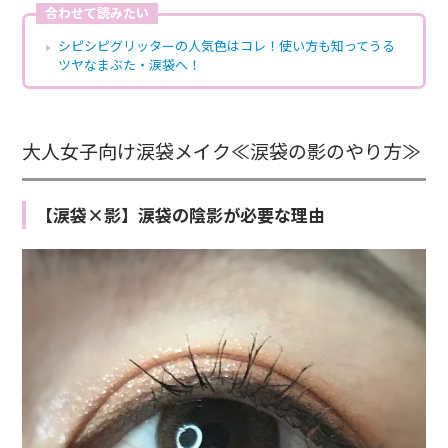
合わせて読みたい
シピシピグリッターの人気色はコレ！使い方も知ってうる
ツヤなまぶた・涙袋へ！
大人女子向け涙袋メイク≪涙袋の影のやり方≫
【涙袋×影】涙袋の陰影が必要な理由