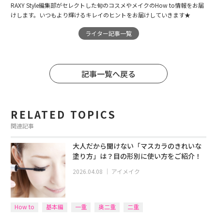
RAXY Style編集部がセレクトした旬のコスメやメイクのHow to情報をお届
けします。いつもより輝けるキレイのヒントをお届けしていきます★
ライター記事一覧
記事一覧へ戻る
RELATED TOPICS
関連記事
大人だから聞けない「マスカラのきれいな
塗り方」は？目の形別に使い方をご紹介！
2026.04.08
｜
アイメイク
How to
基本編
一重
奥二重
二重