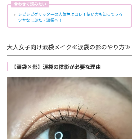
合わせて読みたい
シピシピグリッターの人気色はコレ！使い方も知ってうる
ツヤなまぶた・涙袋へ！
大人女子向け涙袋メイク≪涙袋の影のやり方≫
【涙袋×影】涙袋の陰影が必要な理由