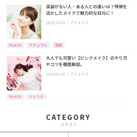
涙袋がない人・ある人との違いは？特徴を
活かしたメイクで魅力的な目元に！
2026.04.24
｜
アイメイク
How to
ナチュラル
涙袋
大人でも可愛い【ピンクメイク】のやり方
やコツを徹底解説。
2024.09.05
｜
アイメイク
How to
トレンド
CATEGORY
カテゴリ