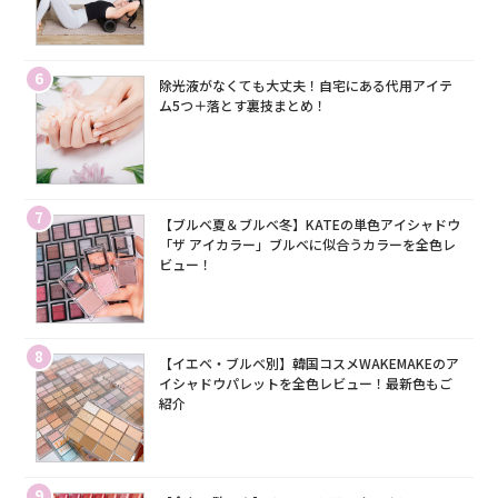
6
除光液がなくても大丈夫！自宅にある代用アイテ
ム5つ＋落とす裏技まとめ！
7
【ブルベ夏＆ブルベ冬】KATEの単色アイシャドウ
「ザ アイカラー」ブルベに似合うカラーを全色レ
ビュー！
8
【イエベ・ブルベ別】韓国コスメWAKEMAKEのア
イシャドウパレットを全色レビュー！最新色もご
紹介
9