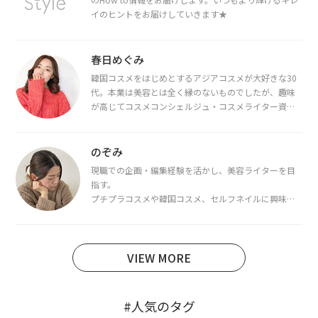
イのヒントをお届けしていきます★
春日めぐみ
韓国コスメをはじめとするアジアコスメが大好きな30
代。本業は美容とは全く縁のないものでしたが、趣味
が高じてコスメコンシェルジュ・コスメライター資格
を取得し、現在は韓国コスメライターとして活動中。
都内で16タイプパーソナルカラー診断・顔タイプ診
断・骨格診断によるイメージコンサルティングも行っ
のぞみ
ています。
現職での企画・編集経験を活かし、美容ライターを目
指す。
プチプラコスメや韓国コスメ、セルフネイルに興味が
あり、美容系SNSや動画で最新情報をチェック。家事や
育児の合間に取り入れられる時短美容テクも実践中。
日本化粧品検定1級保有。
VIEW MORE
#人気のタグ