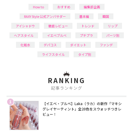
How to
おすすめ
編集部企画
RAXY Style 公式アンバサダー
基本編
韓国
アイシャドウ
徹底レビュー
トレンド
リップ
ヘアスタイル
イエベブルベ
プチプラ
パーツ別
化粧水
デパコス
ダイエット
ファンデ
ライフスタイル
タイプ別
RANKING
記事ランキング
1
【イエベ・ブルベ】Laka（ラカ）の新作「マキシ
グレイヤーティント」全20色をスウォッチつきレ
ビュー！