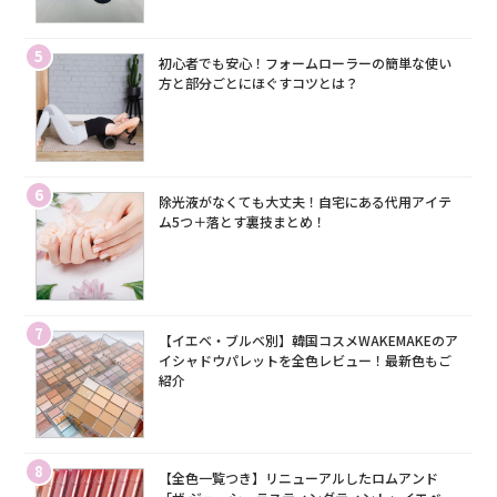
5
初心者でも安心！フォームローラーの簡単な使い
方と部分ごとにほぐすコツとは？
6
除光液がなくても大丈夫！自宅にある代用アイテ
ム5つ＋落とす裏技まとめ！
7
【イエベ・ブルベ別】韓国コスメWAKEMAKEのア
イシャドウパレットを全色レビュー！最新色もご
紹介
8
【全色一覧つき】リニューアルしたロムアンド