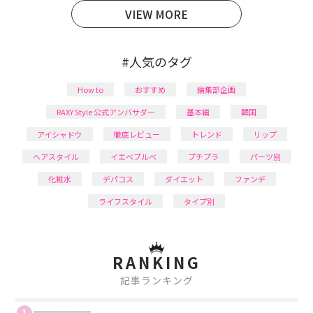
VIEW MORE
#人気のタグ
How to
おすすめ
編集部企画
RAXY Style 公式アンバサダー
基本編
韓国
アイシャドウ
徹底レビュー
トレンド
リップ
ヘアスタイル
イエベブルベ
プチプラ
パーツ別
化粧水
デパコス
ダイエット
ファンデ
ライフスタイル
タイプ別
RANKING
記事ランキング
1