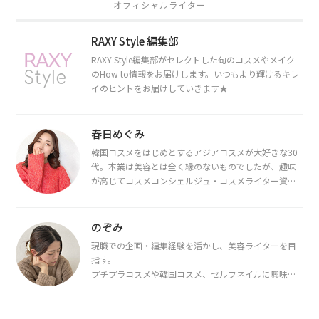
オフィシャルライター
RAXY Style 編集部
RAXY Style編集部がセレクトした旬のコスメやメイク
のHow to情報をお届けします。いつもより輝けるキレ
イのヒントをお届けしていきます★
春日めぐみ
韓国コスメをはじめとするアジアコスメが大好きな30
代。本業は美容とは全く縁のないものでしたが、趣味
が高じてコスメコンシェルジュ・コスメライター資格
を取得し、現在は韓国コスメライターとして活動中。
都内で16タイプパーソナルカラー診断・顔タイプ診
断・骨格診断によるイメージコンサルティングも行っ
のぞみ
ています。
現職での企画・編集経験を活かし、美容ライターを目
指す。
プチプラコスメや韓国コスメ、セルフネイルに興味が
あり、美容系SNSや動画で最新情報をチェック。家事や
育児の合間に取り入れられる時短美容テクも実践中。
日本化粧品検定1級保有。