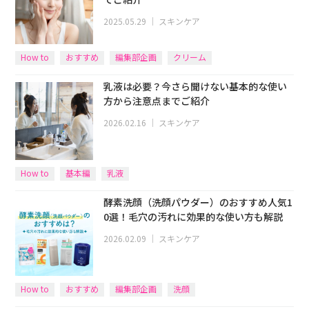
2025.05.29
｜
スキンケア
How to
おすすめ
編集部企画
クリーム
乳液は必要？今さら聞けない基本的な使い
方から注意点までご紹介
2026.02.16
｜
スキンケア
How to
基本編
乳液
酵素洗顔（洗顔パウダー）のおすすめ人気1
0選！毛穴の汚れに効果的な使い方も解説
2026.02.09
｜
スキンケア
How to
おすすめ
編集部企画
洗顔