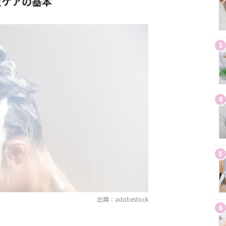
皮ケアの基本
3
4
5
出典：adobestock
6