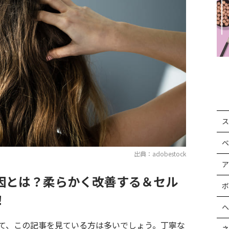
ス
ベ
出典：adobestock
ア
因とは？柔らかく改善する＆セル
ボ
！
ヘ
て、この記事を見ている方は多いでしょう。丁寧な
ネ