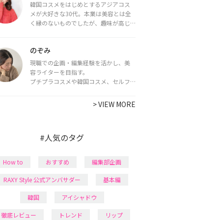
韓国コスメをはじめとするアジアコス
メが大好きな30代。本業は美容とは全
く縁のないものでしたが、趣味が高じ
てコスメコンシェルジュ・コスメライ
ター資格を取得し、現在は韓国コスメ
のぞみ
ライターとして活動中。
都内で16タイプパーソナルカラー診
現職での企画・編集経験を活かし、美
断・顔タイプ診断・骨格診断によるイ
容ライターを目指す。
メージコンサルティングも行っていま
プチプラコスメや韓国コスメ、セルフ
す。
ネイルに興味があり、美容系SNSや動画
で最新情報をチェック。家事や育児の合
>
VIEW MORE
間に取り入れられる時短美容テクも実
践中。日本化粧品検定1級保有。
#人気のタグ
How to
おすすめ
編集部企画
RAXY Style 公式アンバサダー
基本編
韓国
アイシャドウ
徹底レビュー
トレンド
リップ