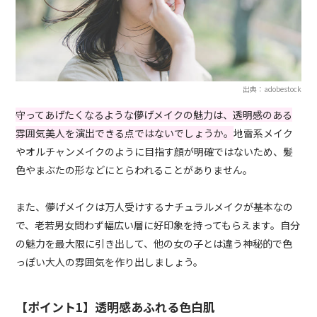
出典：adobestock
守ってあげたくなるような儚げメイクの魅力は、透明感のある
雰囲気美人を演出できる点ではないでしょうか。
地雷系メイク
やオルチャンメイクのように目指す顔が明確ではないため、髪
色やまぶたの形などにとらわれることがありません。
また、儚げメイクは万人受けするナチュラルメイクが基本なの
で、老若男女問わず幅広い層に好印象を持ってもらえます。自分
の魅力を最大限に引き出して、他の女の子とは違う神秘的で色
っぽい大人の雰囲気を作り出しましょう。
【ポイント1】透明感あふれる色白肌