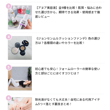
3
【アヌア美容液】全9種を比較！肌質・悩みに合わ
せた選び方から、期待できる効果・使用感まで徹
底レビュー
4
《ジョンセンムルクッションファンデ》色の選び
方は？各種類の違いやカラーを比較！
5
初心者でも安心！フォームローラーの簡単な使い
方と部分ごとにほぐすコツとは？
6
除光液がなくても大丈夫！自宅にある代用アイテ
ム5つ＋落とす裏技まとめ！