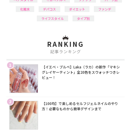
化粧水
デパコス
ダイエット
ファンデ
ライフスタイル
タイプ別
RANKING
記事ランキング
1
【イエベ・ブルベ】Laka（ラカ）の新作「マキシ
グレイヤーティント」全20色をスウォッチつきレ
ビュー！
2
【100均】で楽しめるセルフジェルネイルのやり
方！必要なものから簡単デザインまで