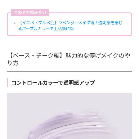
合わせて読みたい
【イエベ・ブルベ別】ラベンダーメイク術！透明感を感じ
るパープルカラーで上品顔に◎
【ベース・チーク編】魅力的な儚げメイクのや
り方
コントロールカラーで透明感アップ