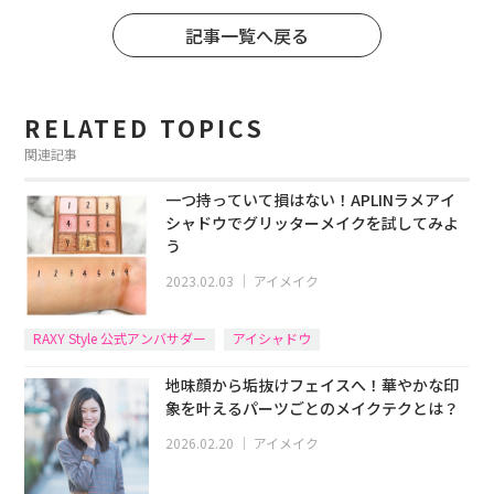
記事一覧へ戻る
RELATED TOPICS
関連記事
一つ持っていて損はない！APLINラメアイ
シャドウでグリッターメイクを試してみよ
う
2023.02.03
｜
アイメイク
RAXY Style 公式アンバサダー
アイシャドウ
地味顔から垢抜けフェイスへ！華やかな印
象を叶えるパーツごとのメイクテクとは？
2026.02.20
｜
アイメイク