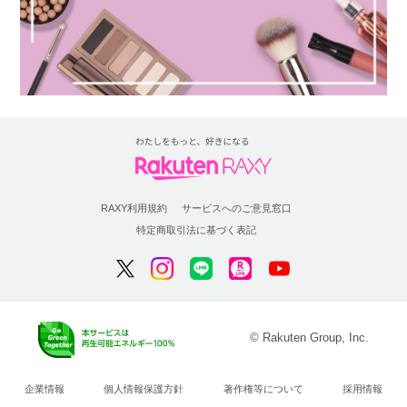
RAXY利用規約
サービスへのご意見窓口
特定商取引法に基づく表記
© Rakuten Group, Inc.
企業情報
個人情報保護方針
著作権等について
採用情報