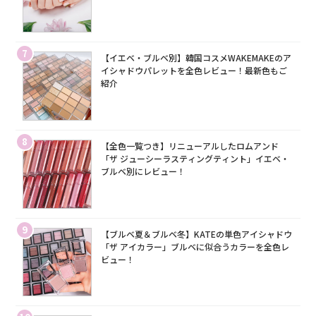
7
【イエベ・ブルベ別】韓国コスメWAKEMAKEのア
イシャドウパレットを全色レビュー！最新色もご
紹介
8
【全色一覧つき】リニューアルしたロムアンド
「ザ ジューシーラスティングティント」イエベ・
ブルベ別にレビュー！
9
【ブルベ夏＆ブルベ冬】KATEの単色アイシャドウ
「ザ アイカラー」ブルベに似合うカラーを全色レ
ビュー！