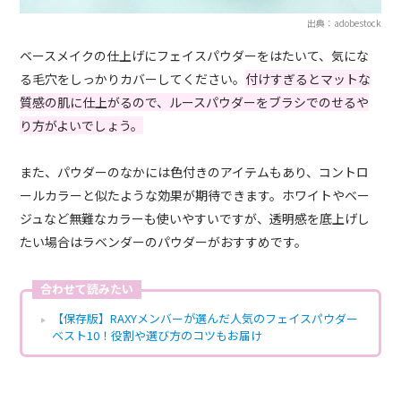
出典：adobestock
ベースメイクの仕上げにフェイスパウダーをはたいて、気にな
る毛穴をしっかりカバーしてください。
付けすぎるとマットな
質感の肌に仕上がるので、ルースパウダーをブラシでのせるや
り方がよいでしょう。
また、パウダーのなかには色付きのアイテムもあり、コントロ
ールカラーと似たような効果が期待できます。ホワイトやベー
ジュなど無難なカラーも使いやすいですが、透明感を底上げし
たい場合はラベンダーのパウダーがおすすめです。
合わせて読みたい
【保存版】RAXYメンバーが選んだ人気のフェイスパウダー
ベスト10！役割や選び方のコツもお届け