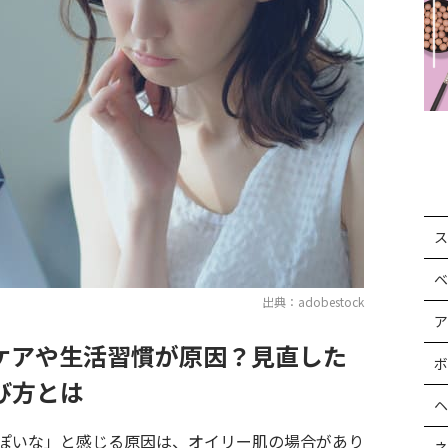
ス
ベ
出典：adobestock
ア
ケアや生活習慣が原因？見直した
ボ
び方とは
ヘ
ぽいな」と感じる原因は、オイリー肌の場合があり
ネ