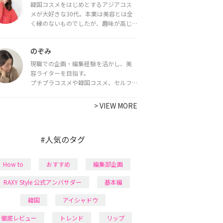
韓国コスメをはじめとするアジアコス
メが大好きな30代。本業は美容とは全
く縁のないものでしたが、趣味が高じ
てコスメコンシェルジュ・コスメライ
ター資格を取得し、現在は韓国コスメ
のぞみ
ライターとして活動中。
都内で16タイプパーソナルカラー診
現職での企画・編集経験を活かし、美
断・顔タイプ診断・骨格診断によるイ
容ライターを目指す。
メージコンサルティングも行っていま
プチプラコスメや韓国コスメ、セルフ
す。
ネイルに興味があり、美容系SNSや動画
で最新情報をチェック。家事や育児の合
>
VIEW MORE
間に取り入れられる時短美容テクも実
践中。日本化粧品検定1級保有。
#人気のタグ
How to
おすすめ
編集部企画
RAXY Style 公式アンバサダー
基本編
韓国
アイシャドウ
徹底レビュー
トレンド
リップ