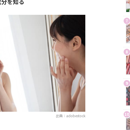
成分を知る
7
8
9
10
出典：adobestock