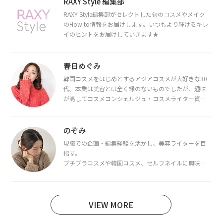
RAXY Style 編集部
RAXY Style編集部がセレクトした旬のコスメやメイク
のHow to情報をお届けします。いつもより輝けるキレ
イのヒントをお届けしていきます★
春日めぐみ
韓国コスメをはじめとするアジアコスメが大好きな30
代。本業は美容とは全く縁のないものでしたが、趣味
が高じてコスメコンシェルジュ・コスメライター資格
を取得し、現在は韓国コスメライターとして活動中。
都内で16タイプパーソナルカラー診断・顔タイプ診
断・骨格診断によるイメージコンサルティングも行っ
のぞみ
ています。
現職での企画・編集経験を活かし、美容ライターを目
指す。
プチプラコスメや韓国コスメ、セルフネイルに興味が
あり、美容系SNSや動画で最新情報をチェック。家事や
育児の合間に取り入れられる時短美容テクも実践中。
日本化粧品検定1級保有。
VIEW MORE