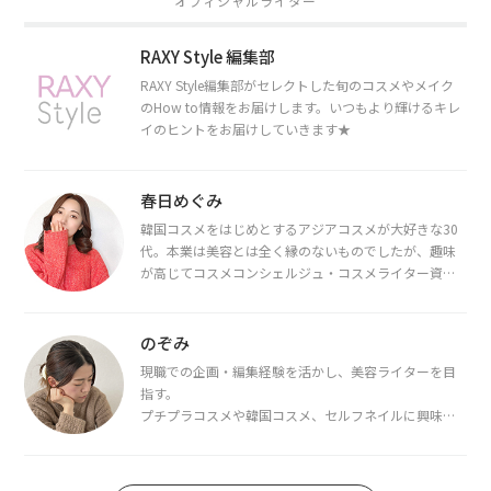
オフィシャルライター
RAXY Style 編集部
RAXY Style編集部がセレクトした旬のコスメやメイク
のHow to情報をお届けします。いつもより輝けるキレ
イのヒントをお届けしていきます★
春日めぐみ
韓国コスメをはじめとするアジアコスメが大好きな30
代。本業は美容とは全く縁のないものでしたが、趣味
が高じてコスメコンシェルジュ・コスメライター資格
を取得し、現在は韓国コスメライターとして活動中。
都内で16タイプパーソナルカラー診断・顔タイプ診
断・骨格診断によるイメージコンサルティングも行っ
のぞみ
ています。
現職での企画・編集経験を活かし、美容ライターを目
指す。
プチプラコスメや韓国コスメ、セルフネイルに興味が
あり、美容系SNSや動画で最新情報をチェック。家事や
育児の合間に取り入れられる時短美容テクも実践中。
日本化粧品検定1級保有。