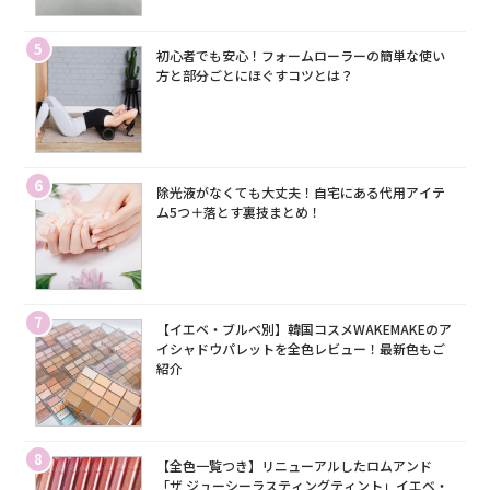
5
初心者でも安心！フォームローラーの簡単な使い
方と部分ごとにほぐすコツとは？
6
除光液がなくても大丈夫！自宅にある代用アイテ
ム5つ＋落とす裏技まとめ！
7
【イエベ・ブルベ別】韓国コスメWAKEMAKEのア
イシャドウパレットを全色レビュー！最新色もご
紹介
8
【全色一覧つき】リニューアルしたロムアンド
「ザ ジューシーラスティングティント」イエベ・