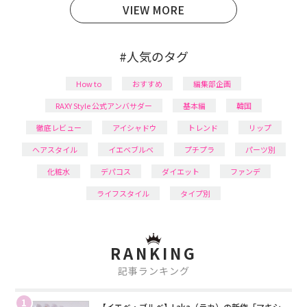
VIEW MORE
#人気のタグ
How to
おすすめ
編集部企画
RAXY Style 公式アンバサダー
基本編
韓国
徹底レビュー
アイシャドウ
トレンド
リップ
ヘアスタイル
イエベブルベ
プチプラ
パーツ別
化粧水
デパコス
ダイエット
ファンデ
ライフスタイル
タイプ別
RANKING
記事ランキング
1
【イエベ・ブルベ】Laka（ラカ）の新作「マキシ