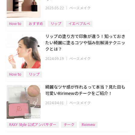
2025.05.22
｜
ベースメイク
How to
おすすめ
リップ
イエベブルベ
リップの塗り方で印象が違う！知っておき
たい綺麗に塗るコツや悩み別解消テクニッ
クとは？
2024.09.19
｜
ベースメイク
How to
リップ
綺麗なツヤ感が作れるって本当？見た目も
可愛いRirimewのチークをご紹介！
2024.04.01
｜
ベースメイク
RAXY Style 公式アンバサダー
チーク
Ririmew