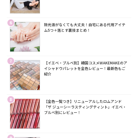
6
除光液がなくても大丈夫！自宅にある代用アイテ
ム5つ＋落とす裏技まとめ！
7
【イエベ・ブルベ別】韓国コスメWAKEMAKEのア
イシャドウパレットを全色レビュー！最新色もご
紹介
8
【全色一覧つき】リニューアルしたロムアンド
「ザ ジューシーラスティングティント」イエベ・
ブルベ別にレビュー！
9