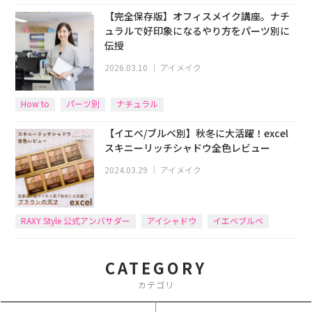
【完全保存版】オフィスメイク講座。ナチ
ュラルで好印象になるやり方をパーツ別に
伝授
2026.03.10
｜
アイメイク
How to
パーツ別
ナチュラル
【イエベ/ブルベ別】秋冬に大活躍！excel
スキニーリッチシャドウ全色レビュー
2024.03.29
｜
アイメイク
RAXY Style 公式アンバサダー
アイシャドウ
イエベブルベ
excel
CATEGORY
カテゴリ