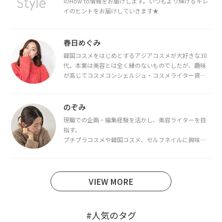
のHow to情報をお届けします。いつもより輝けるキレ
イのヒントをお届けしていきます★
春日めぐみ
韓国コスメをはじめとするアジアコスメが大好きな30
代。本業は美容とは全く縁のないものでしたが、趣味
が高じてコスメコンシェルジュ・コスメライター資格
を取得し、現在は韓国コスメライターとして活動中。
都内で16タイプパーソナルカラー診断・顔タイプ診
断・骨格診断によるイメージコンサルティングも行っ
のぞみ
ています。
現職での企画・編集経験を活かし、美容ライターを目
指す。
プチプラコスメや韓国コスメ、セルフネイルに興味が
あり、美容系SNSや動画で最新情報をチェック。家事や
育児の合間に取り入れられる時短美容テクも実践中。
日本化粧品検定1級保有。
VIEW MORE
#人気のタグ