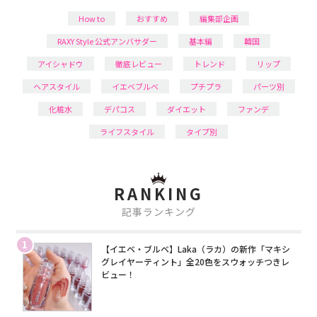
How to
おすすめ
編集部企画
RAXY Style 公式アンバサダー
基本編
韓国
アイシャドウ
徹底レビュー
トレンド
リップ
ヘアスタイル
イエベブルベ
プチプラ
パーツ別
化粧水
デパコス
ダイエット
ファンデ
ライフスタイル
タイプ別
RANKING
記事ランキング
1
【イエベ・ブルベ】Laka（ラカ）の新作「マキシ
グレイヤーティント」全20色をスウォッチつきレ
ビュー！