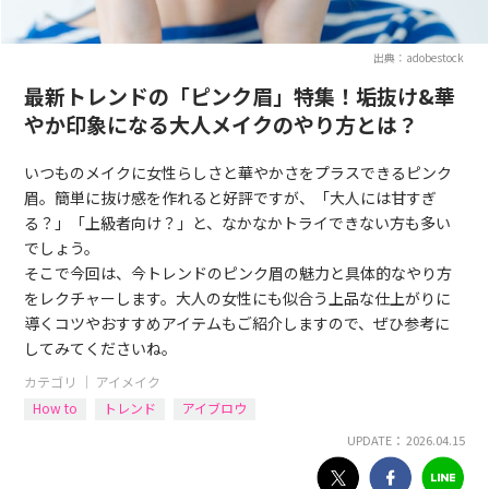
出典：adobestock
最新トレンドの「ピンク眉」特集！垢抜け&華
やか印象になる大人メイクのやり方とは？
いつものメイクに女性らしさと華やかさをプラスできるピンク
眉。簡単に抜け感を作れると好評ですが、「大人には甘すぎ
る？」「上級者向け？」と、なかなかトライできない方も多い
でしょう。
そこで今回は、今トレンドのピンク眉の魅力と具体的なやり方
をレクチャーします。大人の女性にも似合う上品な仕上がりに
導くコツやおすすめアイテムもご紹介しますので、ぜひ参考に
してみてくださいね。
カテゴリ ｜
アイメイク
How to
トレンド
アイブロウ
UPDATE： 2026.04.15