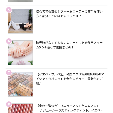
5
初心者でも安心！フォームローラーの簡単な使い
方と部分ごとにほぐすコツとは？
6
除光液がなくても大丈夫！自宅にある代用アイテ
ム5つ＋落とす裏技まとめ！
7
【イエベ・ブルベ別】韓国コスメWAKEMAKEのア
イシャドウパレットを全色レビュー！最新色もご
紹介
8
【全色一覧つき】リニューアルしたロムアンド
「ザ ジューシーラスティングティント」イエベ・