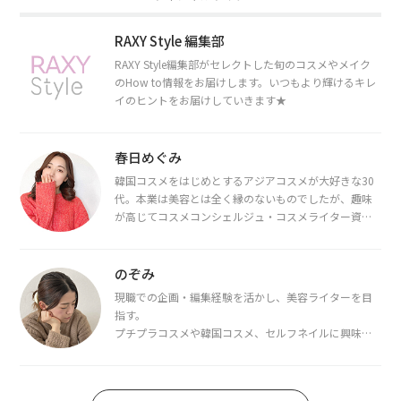
RAXY Style 編集部
RAXY Style編集部がセレクトした旬のコスメやメイク
のHow to情報をお届けします。いつもより輝けるキレ
イのヒントをお届けしていきます★
春日めぐみ
韓国コスメをはじめとするアジアコスメが大好きな30
代。本業は美容とは全く縁のないものでしたが、趣味
が高じてコスメコンシェルジュ・コスメライター資格
を取得し、現在は韓国コスメライターとして活動中。
都内で16タイプパーソナルカラー診断・顔タイプ診
断・骨格診断によるイメージコンサルティングも行っ
のぞみ
ています。
現職での企画・編集経験を活かし、美容ライターを目
指す。
プチプラコスメや韓国コスメ、セルフネイルに興味が
あり、美容系SNSや動画で最新情報をチェック。家事や
育児の合間に取り入れられる時短美容テクも実践中。
日本化粧品検定1級保有。