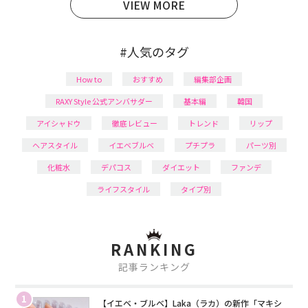
VIEW MORE
#人気のタグ
How to
おすすめ
編集部企画
RAXY Style 公式アンバサダー
基本編
韓国
アイシャドウ
徹底レビュー
トレンド
リップ
ヘアスタイル
イエベブルベ
プチプラ
パーツ別
化粧水
デパコス
ダイエット
ファンデ
ライフスタイル
タイプ別
RANKING
記事ランキング
1
【イエベ・ブルベ】Laka（ラカ）の新作「マキシ