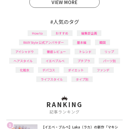
VIEW MORE
#人気のタグ
How to
おすすめ
編集部企画
RAXY Style 公式アンバサダー
基本編
韓国
アイシャドウ
徹底レビュー
トレンド
リップ
ヘアスタイル
イエベブルベ
プチプラ
パーツ別
化粧水
デパコス
ダイエット
ファンデ
ライフスタイル
タイプ別
RANKING
記事ランキング
1
【イエベ・ブルベ】Laka（ラカ）の新作「マキシ