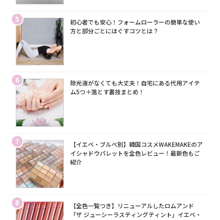
5
初心者でも安心！フォームローラーの簡単な使い
方と部分ごとにほぐすコツとは？
6
除光液がなくても大丈夫！自宅にある代用アイテ
ム5つ＋落とす裏技まとめ！
7
【イエベ・ブルベ別】韓国コスメWAKEMAKEのア
イシャドウパレットを全色レビュー！最新色もご
紹介
8
【全色一覧つき】リニューアルしたロムアンド
「ザ ジューシーラスティングティント」イエベ・