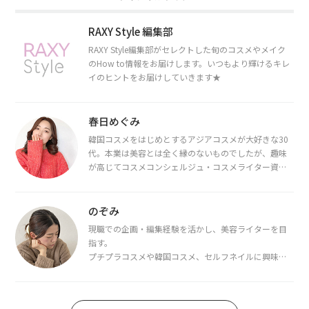
RAXY Style 編集部
RAXY Style編集部がセレクトした旬のコスメやメイク
のHow to情報をお届けします。いつもより輝けるキレ
イのヒントをお届けしていきます★
春日めぐみ
韓国コスメをはじめとするアジアコスメが大好きな30
代。本業は美容とは全く縁のないものでしたが、趣味
が高じてコスメコンシェルジュ・コスメライター資格
を取得し、現在は韓国コスメライターとして活動中。
都内で16タイプパーソナルカラー診断・顔タイプ診
断・骨格診断によるイメージコンサルティングも行っ
のぞみ
ています。
現職での企画・編集経験を活かし、美容ライターを目
指す。
プチプラコスメや韓国コスメ、セルフネイルに興味が
あり、美容系SNSや動画で最新情報をチェック。家事や
育児の合間に取り入れられる時短美容テクも実践中。
日本化粧品検定1級保有。