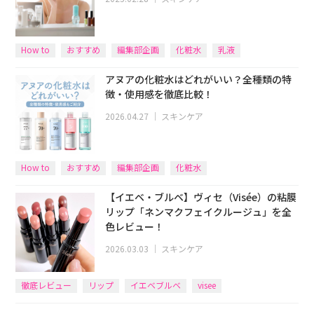
How to
おすすめ
編集部企画
化粧水
乳液
アヌアの化粧水はどれがいい？全種類の特
徴・使用感を徹底比較！
2026.04.27
｜
スキンケア
How to
おすすめ
編集部企画
化粧水
【イエベ・ブルベ】ヴィセ（Visée）の粘膜
リップ「ネンマクフェイクルージュ」を全
色レビュー！
2026.03.03
｜
スキンケア
徹底レビュー
リップ
イエベブルベ
visee