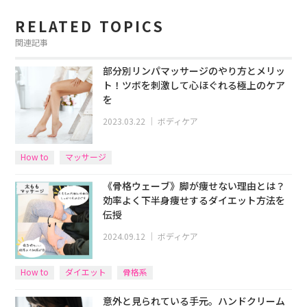
RELATED TOPICS
関連記事
部分別リンパマッサージのやり方とメリッ
ト！ツボを刺激して心ほぐれる極上のケア
を
2023.03.22
｜
ボディケア
How to
マッサージ
《骨格ウェーブ》脚が痩せない理由とは？
効率よく下半身痩せするダイエット方法を
伝授
2024.09.12
｜
ボディケア
How to
ダイエット
骨格系
意外と見られている手元。ハンドクリーム