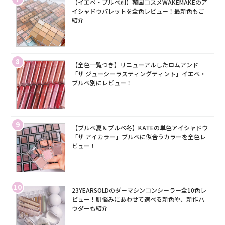
【イエベ・ブルベ別】韓国コスメWAKEMAKEのア
イシャドウパレットを全色レビュー！最新色もご
紹介
8
【全色一覧つき】リニューアルしたロムアンド
「ザ ジューシーラスティングティント」イエベ・
ブルベ別にレビュー！
9
【ブルベ夏＆ブルベ冬】KATEの単色アイシャドウ
「ザ アイカラー」ブルベに似合うカラーを全色レ
ビュー！
10
23YEARSOLDのダーマシンコンシーラー全10色レ
ビュー！肌悩みにあわせて選べる新色や、新作パ
ウダーも紹介