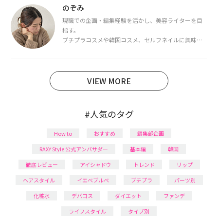
断・骨格診断によるイメージコンサルティングも行っ
のぞみ
ています。
現職での企画・編集経験を活かし、美容ライターを目
指す。
プチプラコスメや韓国コスメ、セルフネイルに興味が
あり、美容系SNSや動画で最新情報をチェック。家事や
育児の合間に取り入れられる時短美容テクも実践中。
日本化粧品検定1級保有。
VIEW MORE
#人気のタグ
How to
おすすめ
編集部企画
RAXY Style 公式アンバサダー
基本編
韓国
徹底レビュー
アイシャドウ
トレンド
リップ
ヘアスタイル
イエベブルベ
プチプラ
パーツ別
化粧水
デパコス
ダイエット
ファンデ
ライフスタイル
タイプ別