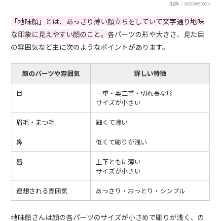
出典：adobestock
「地味顔」とは、あっさり薄い顔立ちをしていて文字通り地味
な印象に見えやすい顔のこと。
各パーツの形や大きさ、見た目
の雰囲気など主に次のようなポイントがあります。
顔のパーツや雰囲気
詳しい特徴
目
一重・奥二重・切れ長な形
サイズが小さい
眉毛・まつ毛
細くて薄い
鼻
低くて彫りが浅い
唇
上下ともに薄い
サイズが小さい
連想される雰囲気
あっさり・おっとり・シンプル
地味顔さんは顔の各パーツのサイズが小さめで彫りが浅く、の