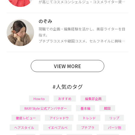
が高じてコスメコンシェルジュ・コスメライター資格
を取得し、現在は韓国コスメライターとして活動中。
都内で16タイプパーソナルカラー診断・顔タイプ診
断・骨格診断によるイメージコンサルティングも行っ
のぞみ
ています。
現職での企画・編集経験を活かし、美容ライターを目
指す。
プチプラコスメや韓国コスメ、セルフネイルに興味が
あり、美容系SNSや動画で最新情報をチェック。家事や
育児の合間に取り入れられる時短美容テクも実践中。
日本化粧品検定1級保有。
VIEW MORE
#人気のタグ
How to
おすすめ
編集部企画
RAXY Style 公式アンバサダー
基本編
韓国
徹底レビュー
アイシャドウ
トレンド
リップ
ヘアスタイル
イエベブルベ
プチプラ
パーツ別