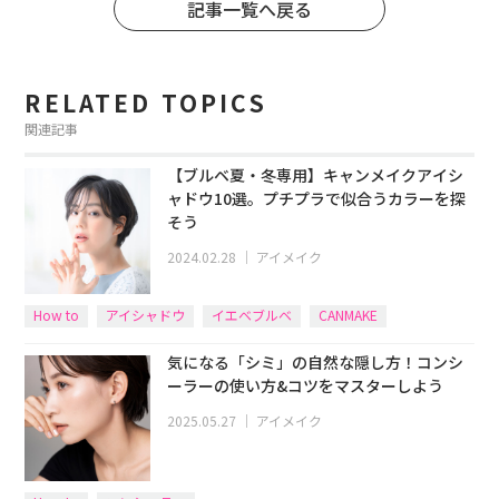
記事一覧へ戻る
RELATED TOPICS
関連記事
【ブルベ夏・冬専用】キャンメイクアイシ
ャドウ10選。プチプラで似合うカラーを探
そう
2024.02.28
｜
アイメイク
How to
アイシャドウ
イエベブルベ
CANMAKE
気になる「シミ」の自然な隠し方！コンシ
ーラーの使い方&コツをマスターしよう
2025.05.27
｜
アイメイク