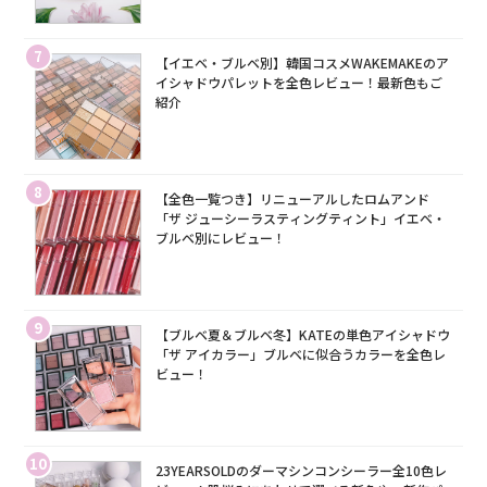
7
【イエベ・ブルベ別】韓国コスメWAKEMAKEのア
イシャドウパレットを全色レビュー！最新色もご
紹介
8
【全色一覧つき】リニューアルしたロムアンド
「ザ ジューシーラスティングティント」イエベ・
ブルベ別にレビュー！
9
【ブルベ夏＆ブルベ冬】KATEの単色アイシャドウ
「ザ アイカラー」ブルベに似合うカラーを全色レ
ビュー！
10
23YEARSOLDのダーマシンコンシーラー全10色レ