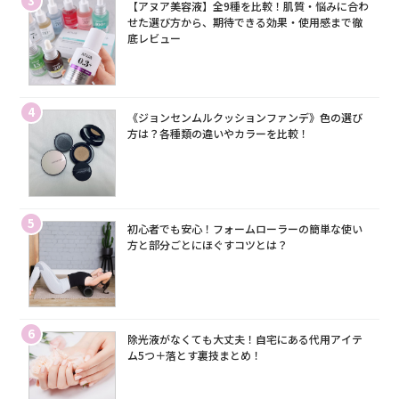
3
【アヌア美容液】全9種を比較！肌質・悩みに合わ
せた選び方から、期待できる効果・使用感まで徹
底レビュー
4
《ジョンセンムルクッションファンデ》色の選び
方は？各種類の違いやカラーを比較！
5
初心者でも安心！フォームローラーの簡単な使い
方と部分ごとにほぐすコツとは？
6
除光液がなくても大丈夫！自宅にある代用アイテ
ム5つ＋落とす裏技まとめ！