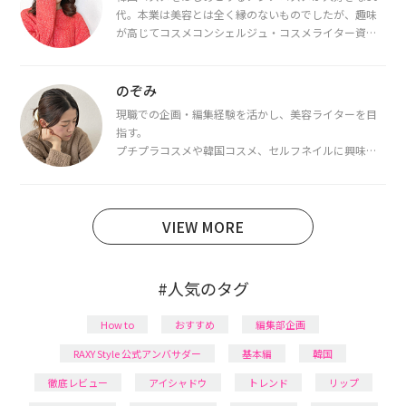
代。本業は美容とは全く縁のないものでしたが、趣味
が高じてコスメコンシェルジュ・コスメライター資格
を取得し、現在は韓国コスメライターとして活動中。
都内で16タイプパーソナルカラー診断・顔タイプ診
断・骨格診断によるイメージコンサルティングも行っ
のぞみ
ています。
現職での企画・編集経験を活かし、美容ライターを目
指す。
プチプラコスメや韓国コスメ、セルフネイルに興味が
あり、美容系SNSや動画で最新情報をチェック。家事や
育児の合間に取り入れられる時短美容テクも実践中。
日本化粧品検定1級保有。
VIEW MORE
#人気のタグ
How to
おすすめ
編集部企画
RAXY Style 公式アンバサダー
基本編
韓国
徹底レビュー
アイシャドウ
トレンド
リップ