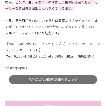
香水。
ピンク、白、イエローのやさしい色の組み合わせが、ガ
ーリーな雰囲気を演出し女心をくすぐります。
一見、見た目がかわいいので香りは濃厚な甘さをイメージしま
すが、すっきりとしているのが特徴。みずみずしく香るフロー
ラルフルーティーの匂いが魅力です。
【MARC JACOBS（マークジェイコブス） デイジー オー ソー フ
レッシュ オードトワレ】
75ml
6
,
2
80円（税込）/ 125ml
8
,
58
0円（税込） 編集部調べ
2025年5月28日時点
MARC JACOBSの詳細をチェック
次のページへ