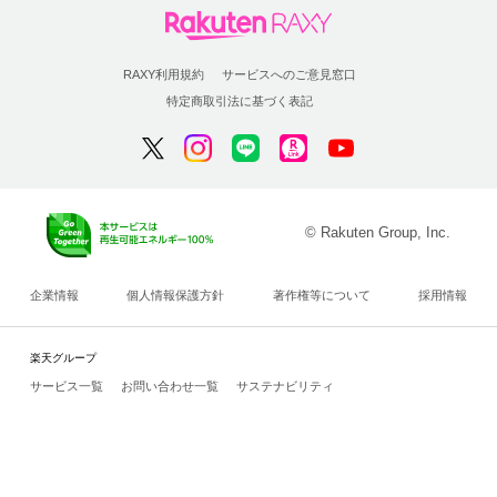
RAXY利用規約
サービスへのご意見窓口
特定商取引法に基づく表記
© Rakuten Group, Inc.
企業情報
個人情報保護方針
著作権等について
採用情報
楽天グループ
サービス一覧
お問い合わせ一覧
サステナビリティ