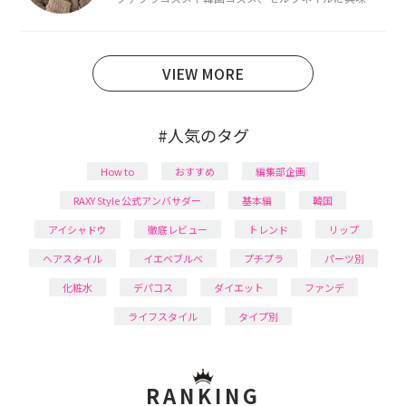
あり、美容系SNSや動画で最新情報をチェック。家事や
育児の合間に取り入れられる時短美容テクも実践中。
日本化粧品検定1級保有。
VIEW MORE
#人気のタグ
How to
おすすめ
編集部企画
RAXY Style 公式アンバサダー
基本編
韓国
アイシャドウ
徹底レビュー
トレンド
リップ
ヘアスタイル
イエベブルベ
プチプラ
パーツ別
化粧水
デパコス
ダイエット
ファンデ
ライフスタイル
タイプ別
RANKING