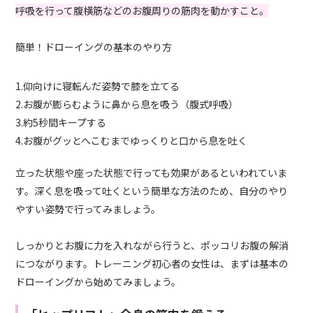
呼吸を行って腹横筋などのお腹周りの筋肉を動かすこと。
簡単！ドローイングの基本のやり方
1.仰向けに寝転んだ姿勢で膝を立てる
2.お腹が膨らむように鼻から息を吸う（腹式呼吸）
3.約5秒間キープする
4.お腹がグッとへこむまでゆっくりと口から息を吐く
立った状態や座った状態で行っても効果があるといわれていま
す。深く息を吸って吐くという簡単な方法のため、自分のやり
やすい姿勢で行ってみましょう。
しっかりとお腹に力を入れながら行うと、ポッコリお腹の解消
につながります。トレーニング初心者の女性は、まずは基本の
ドローイングから始めてみましょう。