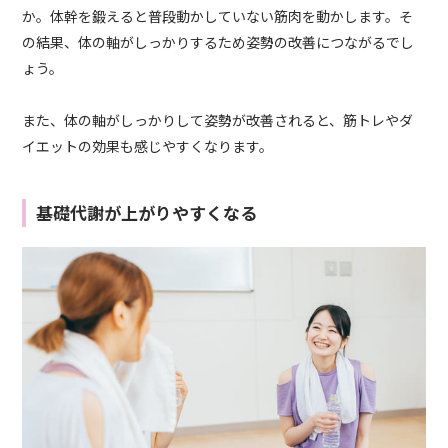
か。体幹を鍛えると普段動かしていない筋肉を動かします。そ
の結果、体の軸がしっかりするため姿勢の改善につながるでし
ょう。
また、体の軸がしっかりして姿勢が改善されると、筋トレやダ
イエットの効果も感じやすくなります。
基礎代謝が上がりやすくなる