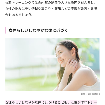
体幹トレーニングで体の内部の筋肉や大きな筋肉を鍛えると、
女性の悩みに多い便秘や肩こり・腰痛などの不調が改善する場
合もあるでしょう。
女性らしいしなやかな体に近づく
出典：adobestock
女性らしいしなやかな体に近づけることも、女性が体幹トレー