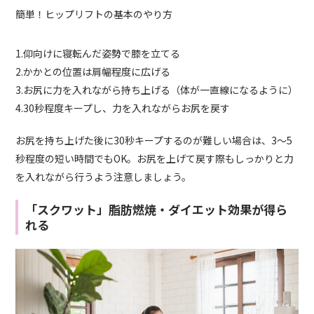
簡単！ヒップリフトの基本のやり方
1.仰向けに寝転んだ姿勢で膝を立てる
2.かかとの位置は肩幅程度に広げる
3.お尻に力を入れながら持ち上げる（体が一直線になるように）
4.30秒程度キープし、力を入れながらお尻を戻す
お尻を持ち上げた後に30秒キープするのが難しい場合は、3～5
秒程度の短い時間でもOK。お尻を上げて戻す際もしっかりと力
を入れながら行うよう注意しましょう。
「スクワット」脂肪燃焼・ダイエット効果が得ら
れる