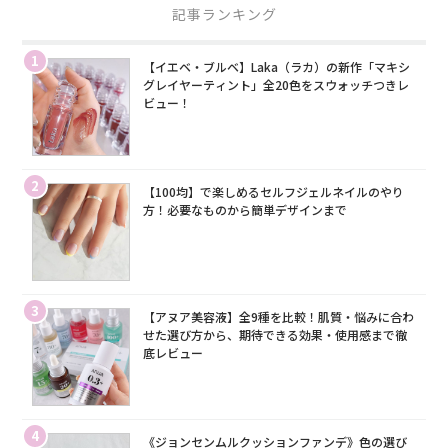
記事ランキング
1
【イエベ・ブルベ】Laka（ラカ）の新作「マキシ
グレイヤーティント」全20色をスウォッチつきレ
ビュー！
2
【100均】で楽しめるセルフジェルネイルのやり
方！必要なものから簡単デザインまで
3
【アヌア美容液】全9種を比較！肌質・悩みに合わ
せた選び方から、期待できる効果・使用感まで徹
底レビュー
4
《ジョンセンムルクッションファンデ》色の選び