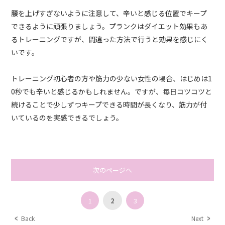
腰を上げすぎないように注意して、辛いと感じる位置でキープ
できるように頑張りましょう。プランクはダイエット効果もあ
るトレーニングですが、間違った方法で行うと効果を感じにく
いです。
トレーニング初心者の方や筋力の少ない女性の場合、はじめは1
0秒でも辛いと感じるかもしれません。ですが、毎日コツコツと
続けることで少しずつキープできる時間が長くなり、筋力が付
いているのを実感できるでしょう。
次のページへ
1
2
3
Back
Next