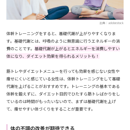
出典：adobestock
体幹トレーニングをすると、基礎代謝が上がりやすくなりま
す。基礎代謝とは、呼吸のように無意識に行うエネルギーの消
費のことです。
基礎代謝が上がるとエネルギーを消費しやすい
体になり、ダイエット効果を得られるメリットも！
筋トレやダイエットメニューを行っても効果を感じない女性や
痩せにくいと感じている女性は、体幹トレーニングをして基礎
代謝を上げることがおすすめです。トレーニングの基本である
体幹を鍛えずに、ダイエット目的でひたすら筋トレばかりをし
ているのは時間がもったいないので、まずは基礎代謝を上げ
て、痩せやすい体づくりをすることが重要です。
体の不調の改善が期待できる