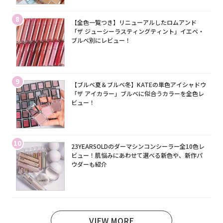
8
【全色一覧つき】リニューアルしたロムアンド
「ザ ジューシーラスティングティント」イエベ・
ブルベ別にレビュー！
9
【ブルベ夏＆ブルベ冬】KATEの単色アイシャドウ
「ザ アイカラー」ブルベに似合うカラーを全色レ
ビュー！
10
23YEARSOLDのダーマシンコンシーラー全10色レ
ビュー！肌悩みにあわせて選べる新色や、新作パ
ウダーも紹介
VIEW MORE