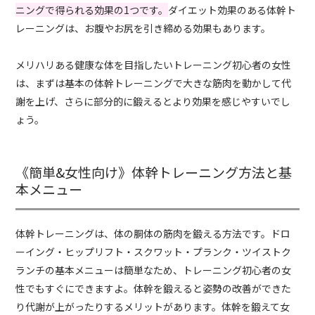
ニングで得られる効果の1つです。
ダイエット効果のある体幹ト
レーニングは、お腹やお尻を引き締める効果もあります。
メリハリある健康な体を目指したいトレーニング初心者の女性
は、まずは基本の体幹トレーニングで大きな筋肉を動かして代
謝を上げ、さらに部分的に鍛えるとより効果を感じやすいでし
ょう。
《簡単&女性向け》体幹トレーニング方法と基
本メニュー
体幹トレーニングは、体の胴体の筋肉を鍛える方法です。ドロ
ーイング・ヒップリフト・スクワット・プランク・ツイストク
ランチの基本メニューは簡単なため、トレーニング初心者の女
性でもすぐにできますよ。体幹を鍛えると姿勢の改善ができた
り代謝が上がったりするメリットがあります。体幹を鍛えて女