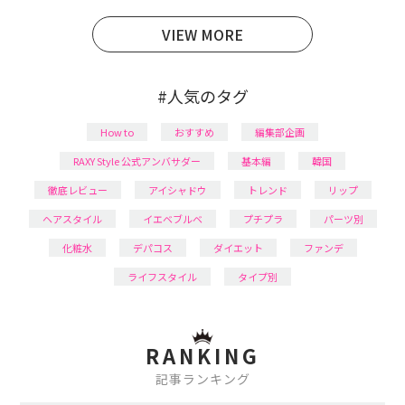
日本化粧品検定1級保有。
VIEW MORE
#人気のタグ
How to
おすすめ
編集部企画
RAXY Style 公式アンバサダー
基本編
韓国
徹底レビュー
アイシャドウ
トレンド
リップ
ヘアスタイル
イエベブルベ
プチプラ
パーツ別
化粧水
デパコス
ダイエット
ファンデ
ライフスタイル
タイプ別
RANKING
記事ランキング