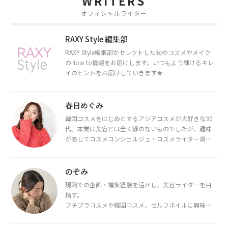
WRITERS
オフィシャルライター
RAXY Style 編集部
RAXY Style編集部がセレクトした旬のコスメやメイク
のHow to情報をお届けします。いつもより輝けるキレ
イのヒントをお届けしていきます★
春日めぐみ
韓国コスメをはじめとするアジアコスメが大好きな30
代。本業は美容とは全く縁のないものでしたが、趣味
が高じてコスメコンシェルジュ・コスメライター資格
を取得し、現在は韓国コスメライターとして活動中。
都内で16タイプパーソナルカラー診断・顔タイプ診
断・骨格診断によるイメージコンサルティングも行っ
のぞみ
ています。
現職での企画・編集経験を活かし、美容ライターを目
指す。
プチプラコスメや韓国コスメ、セルフネイルに興味が
あり、美容系SNSや動画で最新情報をチェック。家事や
育児の合間に取り入れられる時短美容テクも実践中。