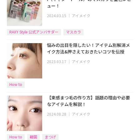
ュー！
2024.03.15
｜
アイメイク
RAXY Style 公式アンバサダー
マスカラ
悩みの出目を隠したい！アイテム別解消メ
イク方法&押さえておきたいコツを伝授
2023.03.17
｜
アイメイク
How to
【束感まつ毛の作り方】話題の理由や必要
なアイテムを解説！
2024.08.28
｜
アイメイク
How to
韓国
まつげ