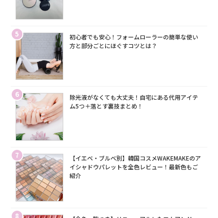
5
初心者でも安心！フォームローラーの簡単な使い
方と部分ごとにほぐすコツとは？
6
除光液がなくても大丈夫！自宅にある代用アイテ
ム5つ＋落とす裏技まとめ！
7
【イエベ・ブルベ別】韓国コスメWAKEMAKEのア
イシャドウパレットを全色レビュー！最新色もご
紹介
8