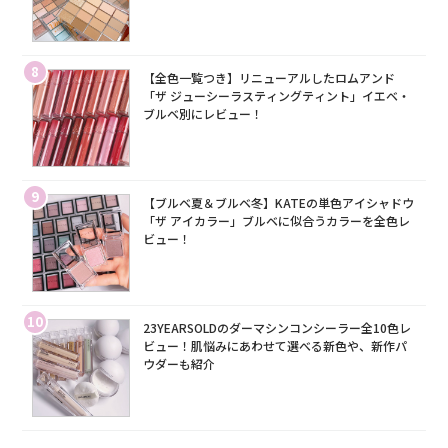
8
【全色一覧つき】リニューアルしたロムアンド
「ザ ジューシーラスティングティント」イエベ・
ブルベ別にレビュー！
9
【ブルベ夏＆ブルベ冬】KATEの単色アイシャドウ
「ザ アイカラー」ブルベに似合うカラーを全色レ
ビュー！
10
23YEARSOLDのダーマシンコンシーラー全10色レ
ビュー！肌悩みにあわせて選べる新色や、新作パ
ウダーも紹介