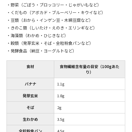
・野菜（ごぼう・ブロッコリー・じゃがいもなど）
・くだもの（アボカド・ブルーベリー・キウイなど）
・豆類（おから・インゲン豆・木綿豆腐など）
・きのこ類（しいたけ・えのき・エリンギなど）
・海藻類（わかめ・ひじきなど）
・穀類（発芽玄米・そば・全粒粉食パンなど）
・発酵食品（納豆・ヨーグルトなど）
食材
食物繊維含有量の目安（100gあた
り）
バナナ
1.1g
発芽玄米
1.8g
そば
2g
生わかめ
3.5g
全粒粉食パン
4.5g