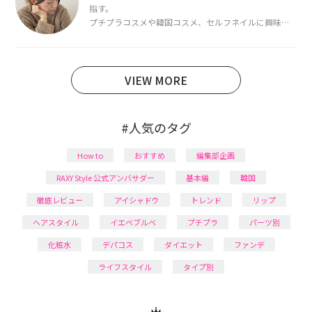
指す。
プチプラコスメや韓国コスメ、セルフネイルに興味が
あり、美容系SNSや動画で最新情報をチェック。家事や
育児の合間に取り入れられる時短美容テクも実践中。
日本化粧品検定1級保有。
VIEW MORE
#人気のタグ
How to
おすすめ
編集部企画
RAXY Style 公式アンバサダー
基本編
韓国
徹底レビュー
アイシャドウ
トレンド
リップ
ヘアスタイル
イエベブルベ
プチプラ
パーツ別
化粧水
デパコス
ダイエット
ファンデ
ライフスタイル
タイプ別