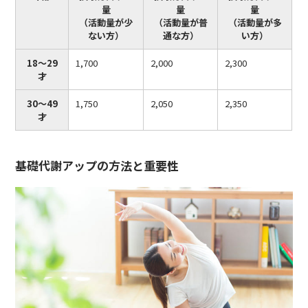
量
量
量
（活動量が少
（活動量が普
（活動量が多
ない方）
通な方）
い方）
18～29
1,700
2,000
2,300
才
30～49
1,750
2,050
2,350
才
基礎代謝アップの方法と重要性