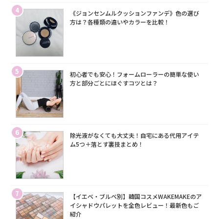
4
《ジョンセンムルクッションファンデ》色の選び
方は？各種類の違いやカラーを比較！
5
初心者でも安心！フォームローラーの簡単な使い
方と部分ごとにほぐすコツとは？
6
除光液がなくても大丈夫！自宅にある代用アイテ
ム5つ＋落とす裏技まとめ！
7
【イエベ・ブルベ別】韓国コスメWAKEMAKEのア
イシャドウパレットを全色レビュー！最新色もご
紹介