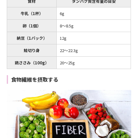
食材
タンパク質含有量の目安
牛乳（1杯）
6g
卵（1個）
8～8.5g
納豆（1パック）
12g
鮭切り身
22～22.3g
鶏ささみ（100g）
20～25g
食物繊維を摂取する