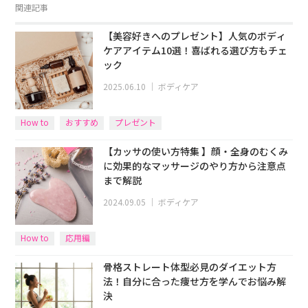
関連記事
【美容好きへのプレゼント】人気のボディ
ケアアイテム10選！喜ばれる選び方もチェ
ック
2025.06.10
｜
ボディケア
How to
おすすめ
プレゼント
【カッサの使い方特集 】顔・全身のむくみ
に効果的なマッサージのやり方から注意点
まで解説
2024.09.05
｜
ボディケア
How to
応用編
骨格ストレート体型必見のダイエット方
法！自分に合った痩せ方を学んでお悩み解
決