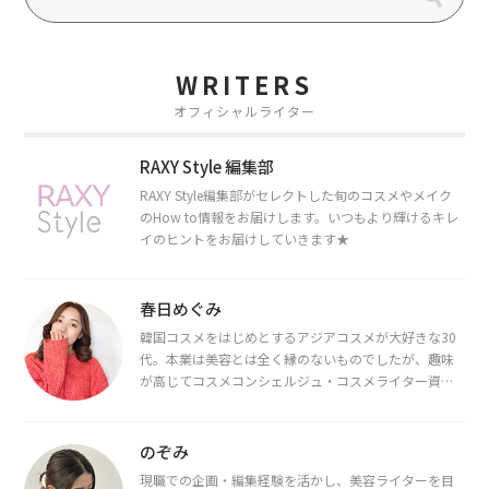
WRITERS
オフィシャルライター
RAXY Style 編集部
RAXY Style編集部がセレクトした旬のコスメやメイク
のHow to情報をお届けします。いつもより輝けるキレ
イのヒントをお届けしていきます★
春日めぐみ
韓国コスメをはじめとするアジアコスメが大好きな30
代。本業は美容とは全く縁のないものでしたが、趣味
が高じてコスメコンシェルジュ・コスメライター資格
を取得し、現在は韓国コスメライターとして活動中。
都内で16タイプパーソナルカラー診断・顔タイプ診
断・骨格診断によるイメージコンサルティングも行っ
のぞみ
ています。
現職での企画・編集経験を活かし、美容ライターを目