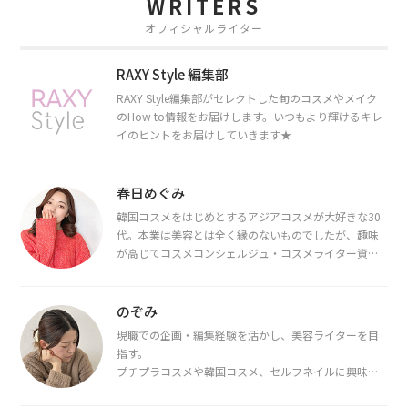
WRITERS
オフィシャルライター
RAXY Style 編集部
RAXY Style編集部がセレクトした旬のコスメやメイク
のHow to情報をお届けします。いつもより輝けるキレ
イのヒントをお届けしていきます★
春日めぐみ
韓国コスメをはじめとするアジアコスメが大好きな30
代。本業は美容とは全く縁のないものでしたが、趣味
が高じてコスメコンシェルジュ・コスメライター資格
を取得し、現在は韓国コスメライターとして活動中。
都内で16タイプパーソナルカラー診断・顔タイプ診
断・骨格診断によるイメージコンサルティングも行っ
のぞみ
ています。
現職での企画・編集経験を活かし、美容ライターを目
指す。
プチプラコスメや韓国コスメ、セルフネイルに興味が
あり、美容系SNSや動画で最新情報をチェック。家事や
育児の合間に取り入れられる時短美容テクも実践中。