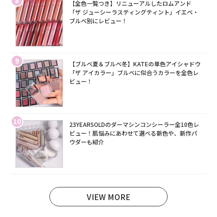
8
【全色一覧つき】リニューアルしたロムアンド
「ザ ジューシーラスティングティント」イエベ・
ブルベ別にレビュー！
9
【ブルベ夏＆ブルベ冬】KATEの単色アイシャドウ
「ザ アイカラー」ブルベに似合うカラーを全色レ
ビュー！
10
23YEARSOLDのダーマシンコンシーラー全10色レ
ビュー！肌悩みにあわせて選べる新色や、新作パ
ウダーも紹介
VIEW MORE