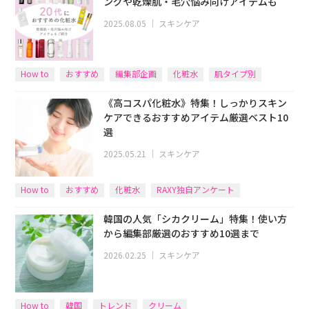
ングや乾燥肌・毛穴悩み向けアイテムも
2025.08.05
｜
スキンケア
How to
おすすめ
編集部企画
化粧水
肌タイプ別
《高コスパ化粧水》特集！しっかりスキン
ケアできるおすすめアイテム厳選ベスト10
選
2025.05.21
｜
スキンケア
How to
おすすめ
化粧水
RAXY独自アンケート
韓国の人気「シカクリーム」特集！使い方
から編集部厳選のおすすめ10選まで
2026.02.25
｜
スキンケア
How to
韓国
トレンド
クリーム