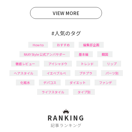
日本化粧品検定1級保有。
VIEW MORE
#人気のタグ
How to
おすすめ
編集部企画
RAXY Style 公式アンバサダー
基本編
韓国
徹底レビュー
アイシャドウ
トレンド
リップ
ヘアスタイル
イエベブルベ
プチプラ
パーツ別
化粧水
デパコス
ダイエット
ファンデ
ライフスタイル
タイプ別
RANKING
記事ランキング