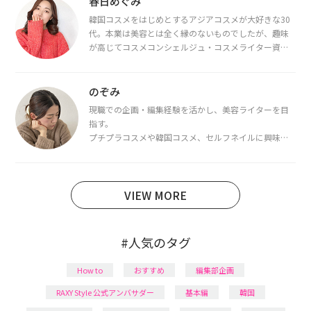
春日めぐみ
韓国コスメをはじめとするアジアコスメが大好きな30
代。本業は美容とは全く縁のないものでしたが、趣味
が高じてコスメコンシェルジュ・コスメライター資格
を取得し、現在は韓国コスメライターとして活動中。
都内で16タイプパーソナルカラー診断・顔タイプ診
断・骨格診断によるイメージコンサルティングも行っ
のぞみ
ています。
現職での企画・編集経験を活かし、美容ライターを目
指す。
プチプラコスメや韓国コスメ、セルフネイルに興味が
あり、美容系SNSや動画で最新情報をチェック。家事や
育児の合間に取り入れられる時短美容テクも実践中。
日本化粧品検定1級保有。
VIEW MORE
#人気のタグ
How to
おすすめ
編集部企画
RAXY Style 公式アンバサダー
基本編
韓国