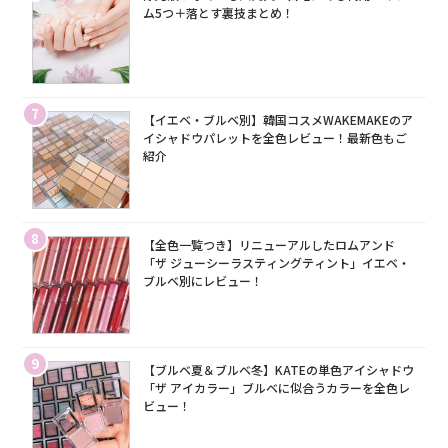
ム5つ＋落とす裏技まとめ！
7
【イエベ・ブルベ別】韓国コスメWAKEMAKEのア
イシャドウパレットを全色レビュー！最新色もご
紹介
8
【全色一覧つき】リニューアルしたロムアンド
「ザ ジューシーラスティングティント」イエベ・
ブルベ別にレビュー！
9
【ブルベ夏＆ブルベ冬】KATEの単色アイシャドウ
「ザ アイカラー」ブルベに似合うカラーを全色レ
ビュー！