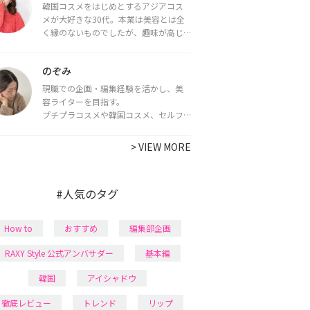
韓国コスメをはじめとするアジアコス
メが大好きな30代。本業は美容とは全
く縁のないものでしたが、趣味が高じ
てコスメコンシェルジュ・コスメライ
ター資格を取得し、現在は韓国コスメ
のぞみ
ライターとして活動中。
都内で16タイプパーソナルカラー診
現職での企画・編集経験を活かし、美
断・顔タイプ診断・骨格診断によるイ
容ライターを目指す。
メージコンサルティングも行っていま
プチプラコスメや韓国コスメ、セルフ
す。
ネイルに興味があり、美容系SNSや動画
で最新情報をチェック。家事や育児の合
>
VIEW MORE
間に取り入れられる時短美容テクも実
践中。日本化粧品検定1級保有。
#人気のタグ
How to
おすすめ
編集部企画
RAXY Style 公式アンバサダー
基本編
韓国
アイシャドウ
徹底レビュー
トレンド
リップ