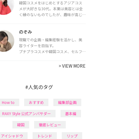
韓国コスメをはじめとするアジアコス
メが大好きな30代。本業は美容とは全
く縁のないものでしたが、趣味が高じ
てコスメコンシェルジュ・コスメライ
ター資格を取得し、現在は韓国コスメ
のぞみ
ライターとして活動中。
都内で16タイプパーソナルカラー診
現職での企画・編集経験を活かし、美
断・顔タイプ診断・骨格診断によるイ
容ライターを目指す。
メージコンサルティングも行っていま
プチプラコスメや韓国コスメ、セルフ
す。
ネイルに興味があり、美容系SNSや動画
で最新情報をチェック。家事や育児の合
>
VIEW MORE
間に取り入れられる時短美容テクも実
践中。日本化粧品検定1級保有。
#人気のタグ
How to
おすすめ
編集部企画
RAXY Style 公式アンバサダー
基本編
韓国
徹底レビュー
アイシャドウ
トレンド
リップ