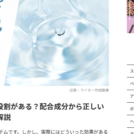
ス
ベ
出典：ライター作成画像
ア
役割がある？配合成分から正しい
ボ
解説
ヘ
テムです。しかし、実際にはどういった効果がある
ネ