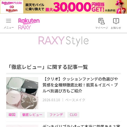
Rakuten RAXY
マイページ
お知らせ
「徹底レビュー」に関する記事一覧
【クリオ】クッションファンデの色選びや
質感を全種類徹底比較！肌質＆イエベ・ブ
ルベ別選び方もご紹介
2026.03.10
｜
ベースメイク
韓国
徹底レビュー
ファンデ
CLIO
デンキバリブラシ®って本当に効果ある？実