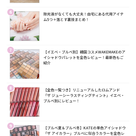
6
除光液がなくても大丈夫！自宅にある代用アイテ
ム5つ＋落とす裏技まとめ！
7
【イエベ・ブルベ別】韓国コスメWAKEMAKEのア
イシャドウパレットを全色レビュー！最新色もご
紹介
8
【全色一覧つき】リニューアルしたロムアンド
「ザ ジューシーラスティングティント」イエベ・
ブルベ別にレビュー！
9
【ブルベ夏＆ブルベ冬】KATEの単色アイシャドウ
「ザ アイカラー」ブルベに似合うカラーを全色レ