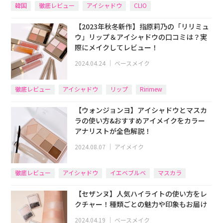
韓国
徹底レビュー
アイシャドウ
CLIO
【2023年秋冬新作】指原莉乃の「リリミュ
ウ」リップ＆アイシャドウの口コミは？実
際にメイクしてレビュー！
2024.04.24
｜
ベースメイク
徹底レビュー
アイシャドウ
リップ
Ririmew
【ウォンジョンヨ】アイシャドウとマスカ
ラの使い方&おすすめアイメイクをカラー
アナリストが全色解説！
2024.08.07
｜
アイメイク
徹底レビュー
アイシャドウ
イエベブルベ
マスカラ
【セザンヌ】人気ハイライトの使い方をレ
クチャー！種類ごとの魅力や印象もお届け
2024.04.19
｜
ベースメイク