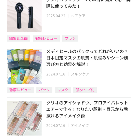
際に使ってみた！
2025.04.22
｜
ヘアケア
編集部企画
徹底レビュー
ブラシ
メディヒールのパックってどれがいいの？
日本限定マスクの肌質・肌悩みやシーン別
選び方と効果を解説！
2024.07.16
｜
スキンケア
徹底レビュー
パック
マスク
肌タイプ別
クリオのアイシャドウ、プロアイパレット
エアーで作る！なりたい顔別・目元から垢
抜けるアイメイク術
2024.07.16
｜
アイメイク