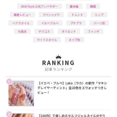
RAXY Style 公式アンバサダー
基本編
韓国
徹底レビュー
アイシャドウ
トレンド
リップ
ヘアスタイル
イエベブルベ
プチプラ
パーツ別
化粧水
デパコス
ダイエット
ファンデ
ライフスタイル
タイプ別
RANKING
記事ランキング
1
【イエベ・ブルベ】Laka（ラカ）の新作「マキシ
グレイヤーティント」全20色をスウォッチつきレ
ビュー！
2
【100均】で楽しめるセルフジェルネイルのやり