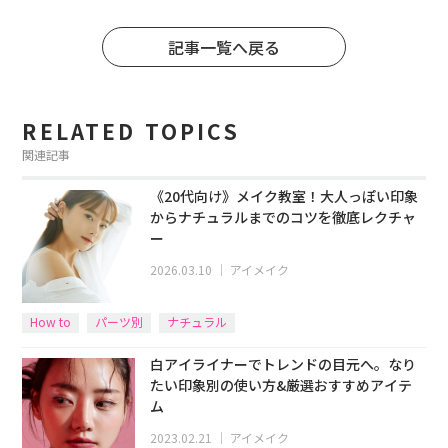
記事一覧へ戻る
RELATED TOPICS
関連記事
《20代向け》メイク教室！大人っぽい印象
からナチュラルまでのコツを徹底レクチャ
ー
2026.03.10
｜
アイメイク
How to
パーツ別
ナチュラル
白アイライナーでトレンドの目元へ。なり
たい印象別の使い方&厳選おすすめアイテ
ム
2023.02.21
｜
アイメイク