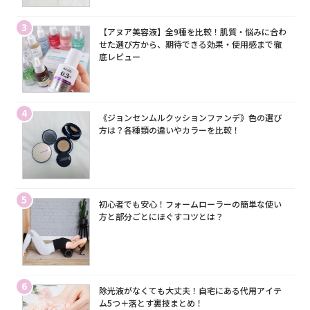
3
【アヌア美容液】全9種を比較！肌質・悩みに合わ
せた選び方から、期待できる効果・使用感まで徹
底レビュー
4
《ジョンセンムルクッションファンデ》色の選び
方は？各種類の違いやカラーを比較！
5
初心者でも安心！フォームローラーの簡単な使い
方と部分ごとにほぐすコツとは？
6
除光液がなくても大丈夫！自宅にある代用アイテ
ム5つ＋落とす裏技まとめ！