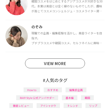
韓国コスメをはじめとするアジアコスメが大好きな30
代。本業は美容とは全く縁のないものでしたが、趣味
が高じてコスメコンシェルジュ・コスメライター資格
を取得し、現在は韓国コスメライターとして活動中。
都内で16タイプパーソナルカラー診断・顔タイプ診
断・骨格診断によるイメージコンサルティングも行っ
のぞみ
ています。
現職での企画・編集経験を活かし、美容ライターを目
指す。
プチプラコスメや韓国コスメ、セルフネイルに興味が
あり、美容系SNSや動画で最新情報をチェック。家事や
育児の合間に取り入れられる時短美容テクも実践中。
日本化粧品検定1級保有。
VIEW MORE
#人気のタグ
How to
おすすめ
編集部企画
RAXY Style 公式アンバサダー
基本編
韓国
徹底レビュー
アイシャドウ
トレンド
リップ