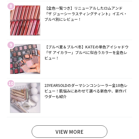
8
【全色一覧つき】リニューアルしたロムアンド
「ザ ジューシーラスティングティント」イエベ・
ブルベ別にレビュー！
9
【ブルベ夏＆ブルベ冬】KATEの単色アイシャドウ
「ザ アイカラー」ブルベに似合うカラーを全色レ
ビュー！
10
23YEARSOLDのダーマシンコンシーラー全10色レ
ビュー！肌悩みにあわせて選べる新色や、新作パ
ウダーも紹介
VIEW MORE