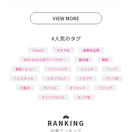
育児の合間に取り入れられる時短美容テクも実践中。
日本化粧品検定1級保有。
VIEW MORE
#人気のタグ
How to
おすすめ
編集部企画
RAXY Style 公式アンバサダー
基本編
韓国
徹底レビュー
アイシャドウ
トレンド
リップ
ヘアスタイル
イエベブルベ
プチプラ
パーツ別
化粧水
デパコス
ダイエット
ファンデ
ライフスタイル
タイプ別
RANKING
記事ランキング