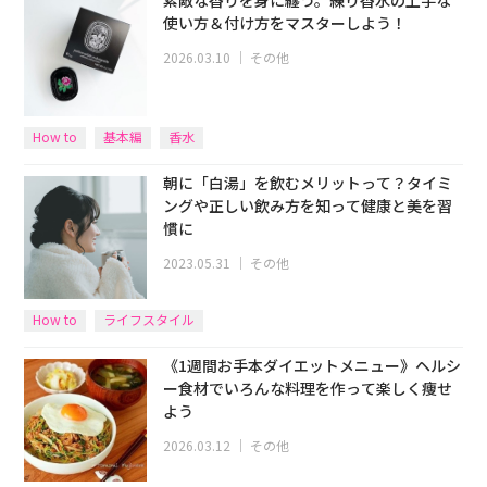
使い方＆付け方をマスターしよう！
2026.03.10
｜
その他
How to
基本編
香水
朝に「白湯」を飲むメリットって？タイミ
ングや正しい飲み方を知って健康と美を習
慣に
2023.05.31
｜
その他
How to
ライフスタイル
《1週間お手本ダイエットメニュー》ヘルシ
ー食材でいろんな料理を作って楽しく痩せ
よう
2026.03.12
｜
その他