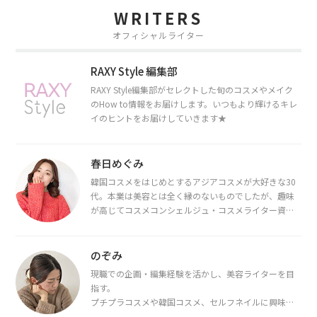
WRITERS
オフィシャルライター
RAXY Style 編集部
RAXY Style編集部がセレクトした旬のコスメやメイク
のHow to情報をお届けします。いつもより輝けるキレ
イのヒントをお届けしていきます★
春日めぐみ
韓国コスメをはじめとするアジアコスメが大好きな30
代。本業は美容とは全く縁のないものでしたが、趣味
が高じてコスメコンシェルジュ・コスメライター資格
を取得し、現在は韓国コスメライターとして活動中。
都内で16タイプパーソナルカラー診断・顔タイプ診
断・骨格診断によるイメージコンサルティングも行っ
のぞみ
ています。
現職での企画・編集経験を活かし、美容ライターを目
指す。
プチプラコスメや韓国コスメ、セルフネイルに興味が
あり、美容系SNSや動画で最新情報をチェック。家事や