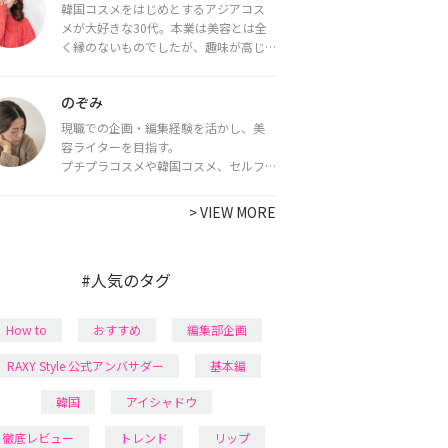
韓国コスメをはじめとするアジアコス
メが大好きな30代。本業は美容とは全
く縁のないものでしたが、趣味が高じ
てコスメコンシェルジュ・コスメライ
ター資格を取得し、現在は韓国コスメ
のぞみ
ライターとして活動中。
都内で16タイプパーソナルカラー診
現職での企画・編集経験を活かし、美
断・顔タイプ診断・骨格診断によるイ
容ライターを目指す。
メージコンサルティングも行っていま
プチプラコスメや韓国コスメ、セルフ
す。
ネイルに興味があり、美容系SNSや動画
で最新情報をチェック。家事や育児の合
>
VIEW MORE
間に取り入れられる時短美容テクも実
践中。日本化粧品検定1級保有。
#人気のタグ
How to
おすすめ
編集部企画
RAXY Style 公式アンバサダー
基本編
韓国
アイシャドウ
徹底レビュー
トレンド
リップ