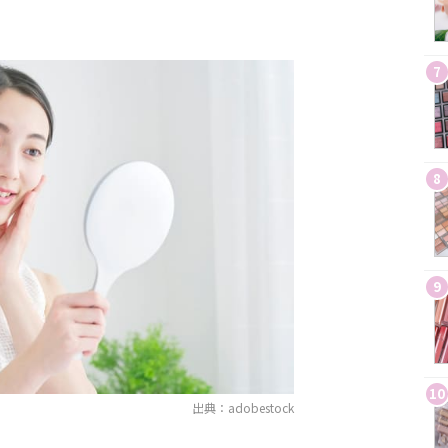
7
8
9
10
出典：adobestock