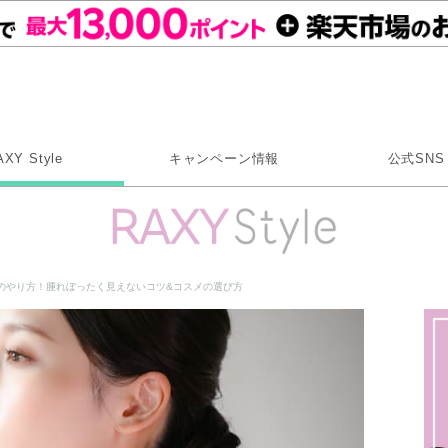
Rakuten RAXY
AXY Style
キャンペーン情報
公式SNS
X
Instagram
LINE
のやり方！腫れぼったく見えないコツ&コスメの選び方
Rakuten Link