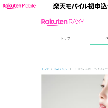
トップ
R
トップ
RAXY Style
《一重さん必見》ピンクメイク