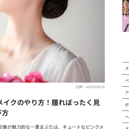
ス
ベ
出典：adobestock
ア
メイクのやり方！腫れぼったく見
ボ
び方
ヘ
印象が魅力的な一重まぶたは、キュートなピンクメ
ネ